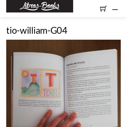
Skip
Men
to
content
tio-william-G04