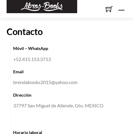
Skip
Men
to
content
Contacto
Móvil – WhatsApp
+52.415.153.3713
Email
brendabooks2015@yahoo.com
Dirección
37797 San Miguel de Allende, Gto. MEXICO
Horario laboral