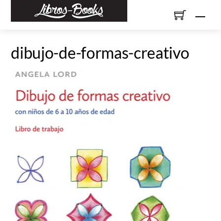
Skip
Men
to
content
dibujo-de-formas-creativo