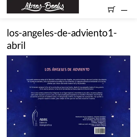
Skip
Men
to
content
los-angeles-de-adviento1-
abril