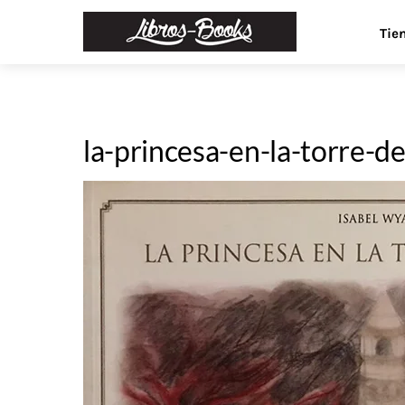
Skip
Menu
Tie
to
content
la-princesa-en-la-torre-de