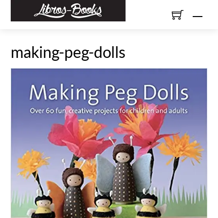
Skip
Men
to
content
making-peg-dolls