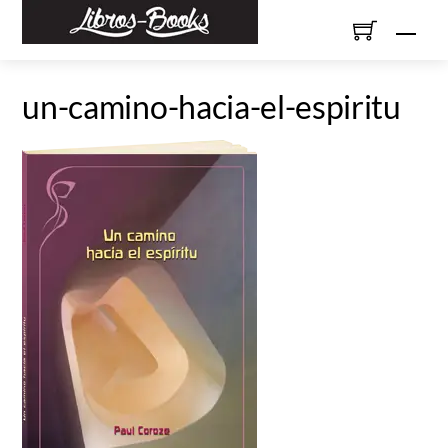
Skip
Men
to
content
un-camino-hacia-el-espiritu