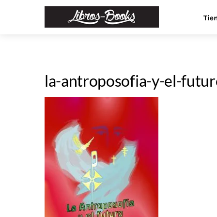
Skip
Menu
Tie
to
content
la-antroposofia-y-el-futur