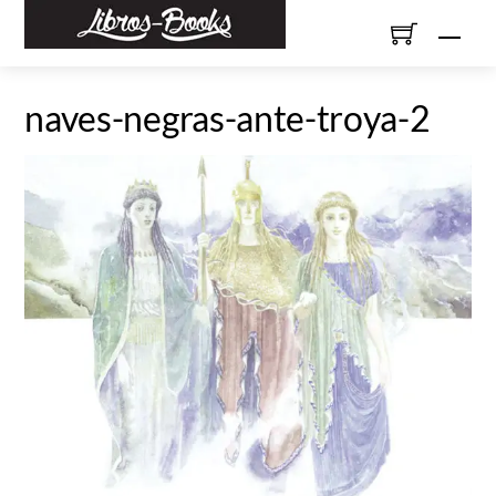
Skip
Men
to
content
naves-negras-ante-troya-2