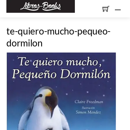
Skip
Men
to
content
te-quiero-mucho-pequeo-
dormilon