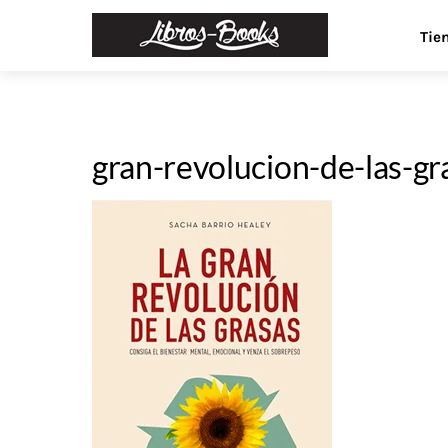
Skip
Menu
Tie
to
content
gran-revolucion-de-las-gr