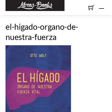
Skip
Men
to
content
el-higado-organo-de-
nuestra-fuerza