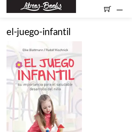
Skip
Men
to
content
el-juego-infantil