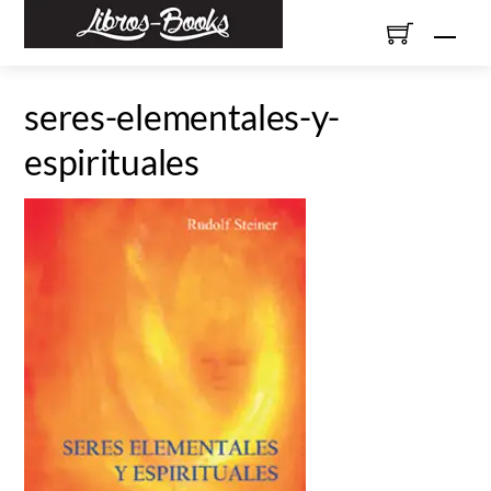
Skip
Men
to
content
seres-elementales-y-
espirituales