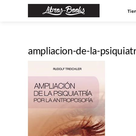
Skip
Menu
Tie
to
content
ampliacion-de-la-psiquiatr