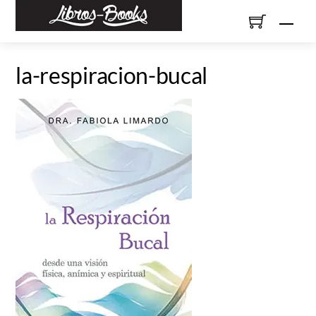
Skip
Men
to
content
la-respiracion-bucal