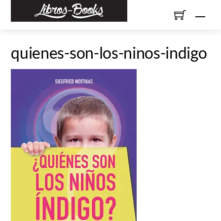
Skip
Men
to
content
quienes-son-los-ninos-indigo