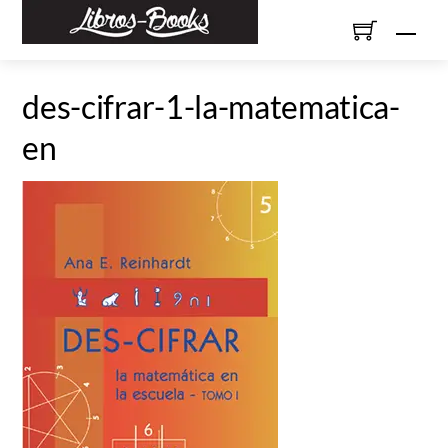
Skip
Men
to
content
des-cifrar-1-la-matematica-
en