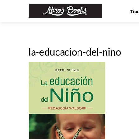
Skip
Menu
Tie
to
content
la-educacion-del-nino