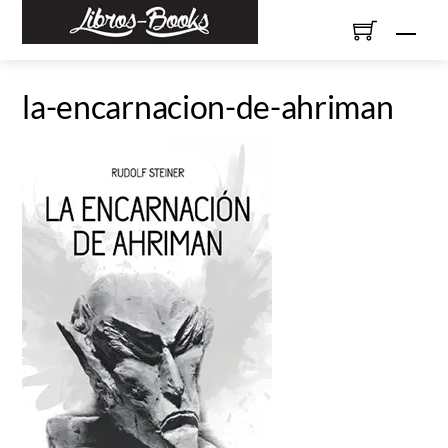
Skip
Men
to
content
la-encarnacion-de-ahriman