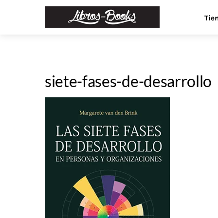
Skip
Menu
Tie
to
content
siete-fases-de-desarrollo