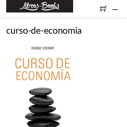
Skip
Men
to
content
curso-de-economia