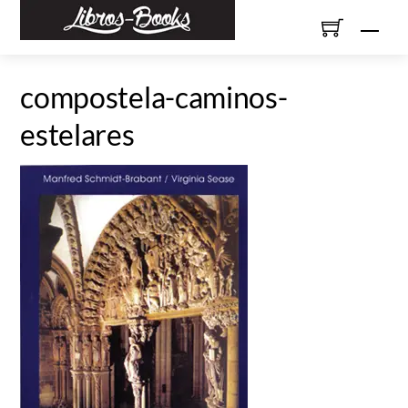
Skip
Men
to
content
compostela-caminos-
estelares