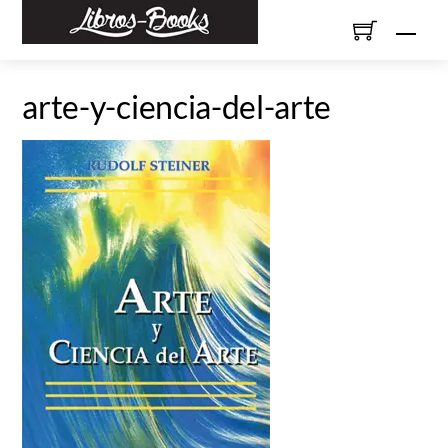
Skip
Men
to
content
arte-y-ciencia-del-arte