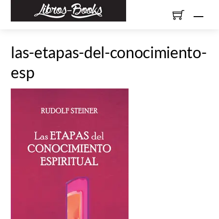
Skip
Men
to
content
las-etapas-del-conocimiento-
esp