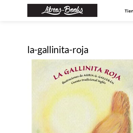
Skip
Menu
Tie
to
content
la-gallinita-roja