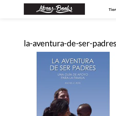
Skip
Menu
Tie
to
content
la-aventura-de-ser-padre