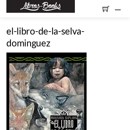
Skip
Men
to
content
el-libro-de-la-selva-
dominguez