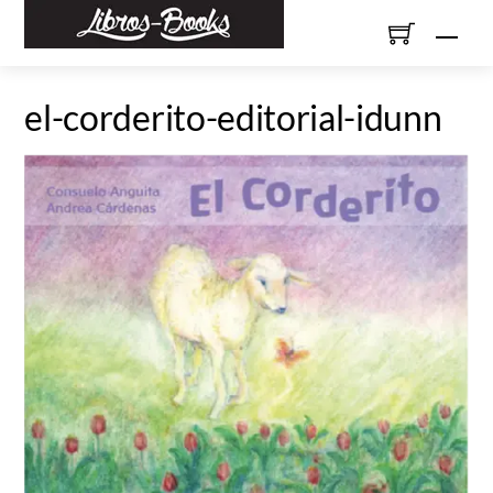
Skip
Men
to
content
el-corderito-editorial-idunn