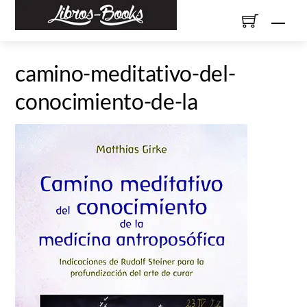
Skip
Men
to
content
camino-meditativo-del-
conocimiento-de-la