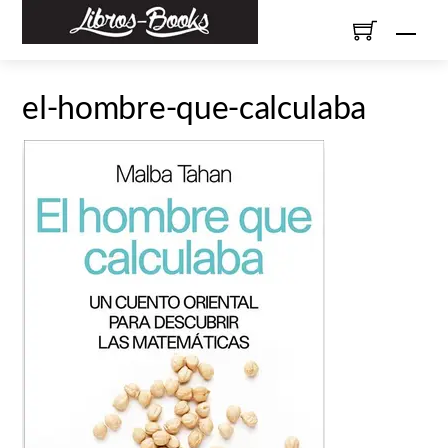
Skip
Men
to
content
el-hombre-que-calculaba