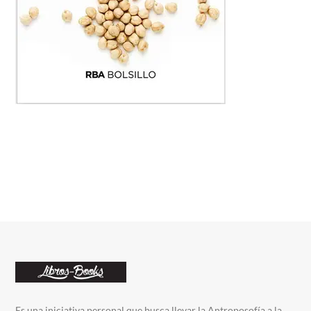
Es una iniciativa personal que busca llevar la Antroposofía a la