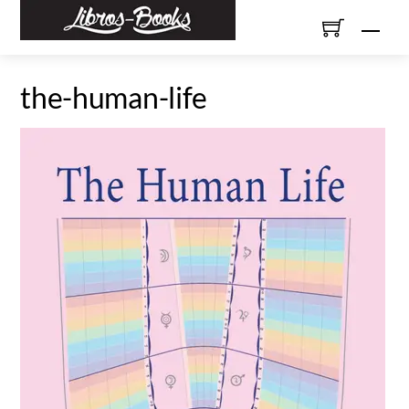
Skip
Men
to
content
the-human-life