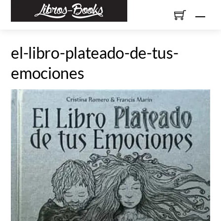
Skip
Men
to
content
el-libro-plateado-de-tus-
emociones