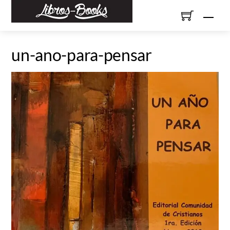
Skip
Men
to
content
un-ano-para-pensar