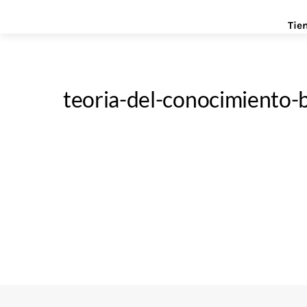
Skip
Menu
Tie
to
content
teoria-del-conocimiento-b