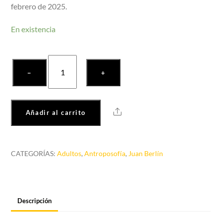
febrero de 2025.
En existencia
Vivir
−
+
con
los
difuntos
Share
Añadir al carrito
cantidad
CATEGORÍAS:
Adultos
,
Antroposofía
,
Juan Berlín
Descripción