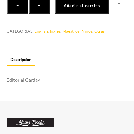
The
Share
−
+
Añadir al carrito
marvelous
path
of
CATEGORÍAS:
English
,
Inglés
,
Maestros
,
Niños
,
Otras
zoom
cantidad
Descripción
Editorial Cardav