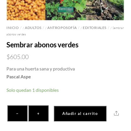
INICIO
ADULTOS
ANTROPOSOFÍA
EDITORIALES
/
/
/
/ Sembrar
abonos verdes
Sembrar abonos verdes
$
605.00
Para una huerta sana y productiva
Pascal Aspe
Solo quedan 1 disponibles
Sembrar
Share
−
+
Añadir al carrito
abonos
verdes