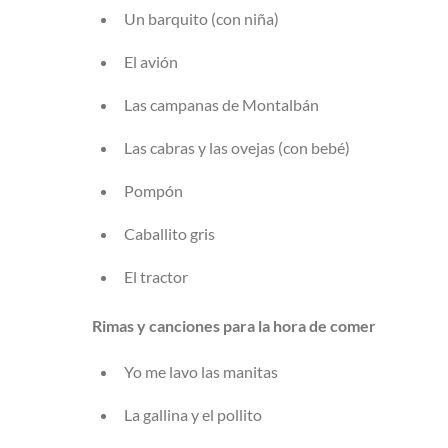
Un barquito (con niña)
El avión
Las campanas de Montalbán
Las cabras y las ovejas (con bebé)
Pompón
Caballito gris
El tractor
Rimas y canciones para la hora de comer
Yo me lavo las manitas
La gallina y el pollito