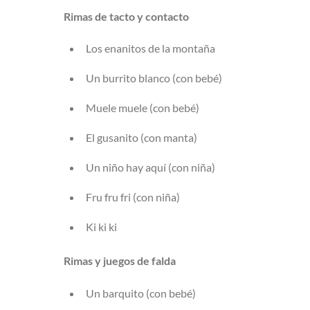
Rimas de tacto y contacto
Los enanitos de la montaña
Un burrito blanco (con bebé)
Muele muele (con bebé)
El gusanito (con manta)
Un niño hay aquí (con niña)
Fru fru fri (con niña)
Ki ki ki
Rimas y juegos de falda
Un barquito (con bebé)