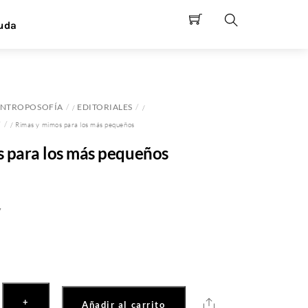
uda
Search
NTROPOSOFÍA
EDITORIALES
/
/
Y
/ Rimas y mimos para los más pequeños
 para los más pequeños
y
+
Share
Añadir al carrito