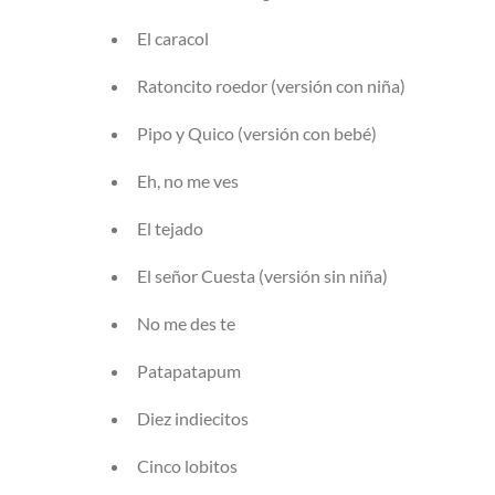
El caracol
Ratoncito roedor (versión con niña)
Pipo y Quico (versión con bebé)
Eh, no me ves
El tejado
El señor Cuesta (versión sin niña)
No me des te
Patapatapum
Diez indiecitos
Cinco lobitos