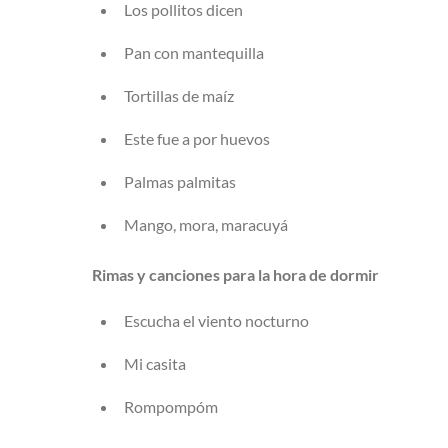
Los pollitos dicen
Pan con mantequilla
Tortillas de maíz
Este fue a por huevos
Palmas palmitas
Mango, mora, maracuyá
Rimas y canciones para la hora de dormir
Escucha el viento nocturno
Mi casita
Rompompóm