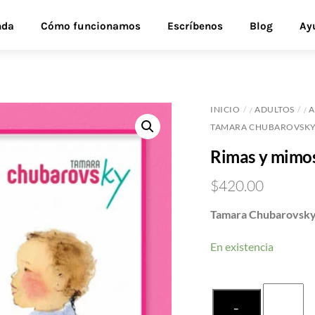
nda
Cómo funcionamos
Escríbenos
Blog
Ay
INICIO
ADULTOS
A
/
/
TAMARA CHUBAROVSK
Rimas y mimos
$
420.00
Tamara Chubarovsk
En existencia
Rimas
−
y