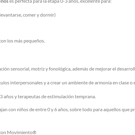
eños
es perfecta para la etapa 0-3 años, excelente para:
(levantarse, comer y dormir)
 con los más pequeños.
ión sensorial, motriz y fonológica, además de mejorar el desarrol
nculos interpersonales y a crear un ambiente de armonía en clase o 
 3 años y terapeutas de estimulación temprana.
an con niños de entre 0 y 6 años, sobre todo para aquellos que pr
s con Movimiento®️