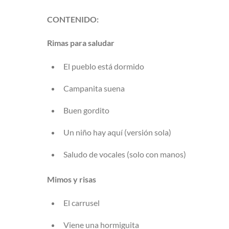
CONTENIDO:
Rimas para saludar
El pueblo está dormido
Campanita suena
Buen gordito
Un niño hay aquí (versión sola)
Saludo de vocales (solo con manos)
Mimos y risas
El carrusel
Viene una hormiguita