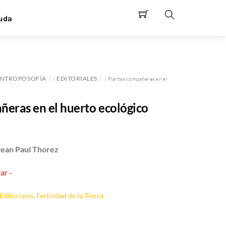
uda
Search
NTROPOSOFÍA
EDITORIALES
/
/ Plantas compañeras en el
ñeras en el huerto ecológico
Jean Paul Thorez
ar -
Editoriales
,
Fertilidad de la Tierra