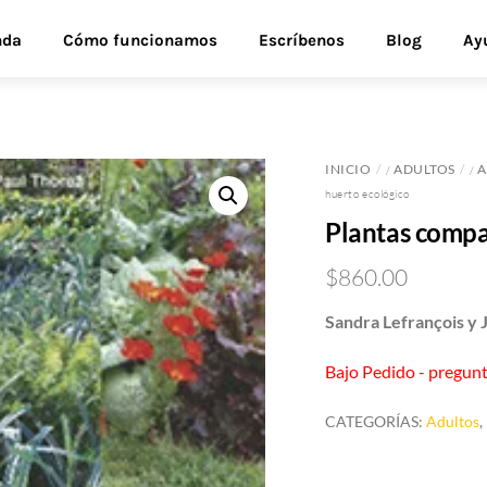
nda
Cómo funcionamos
Escríbenos
Blog
Ay
INICIO
ADULTOS
A
/
/
huerto ecológico
Plantas compa
$
860.00
Sandra Lefrançois y 
Bajo Pedido - pregunt
CATEGORÍAS:
Adultos
,