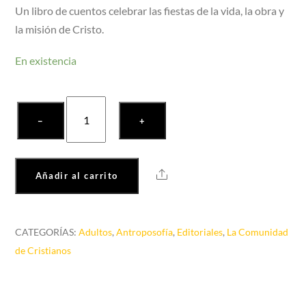
Un libro de cuentos celebrar las fiestas de la vida, la obra y
la misión de Cristo.
En existencia
Pasión,
−
+
Pascua,
Ascensión,
Pentecostés
Share
Añadir al carrito
cantidad
CATEGORÍAS:
Adultos
,
Antroposofía
,
Editoriales
,
La Comunidad
de Cristianos