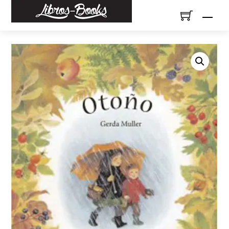
Skip
Men
to
content