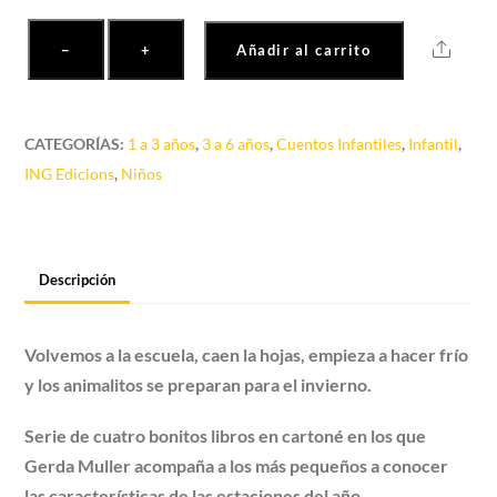
Otoño
Share
−
+
Añadir al carrito
cantidad
CATEGORÍAS:
1 a 3 años
,
3 a 6 años
,
Cuentos Infantiles
,
Infantil
,
ING Edicions
,
Niños
Descripción
Volvemos a la escuela, caen la hojas, empieza a hacer frío
y los animalitos se preparan para el invierno.
Serie de cuatro bonitos libros en cartoné en los que
Gerda Muller acompaña a los más pequeños a conocer
las características de las estaciones del año.