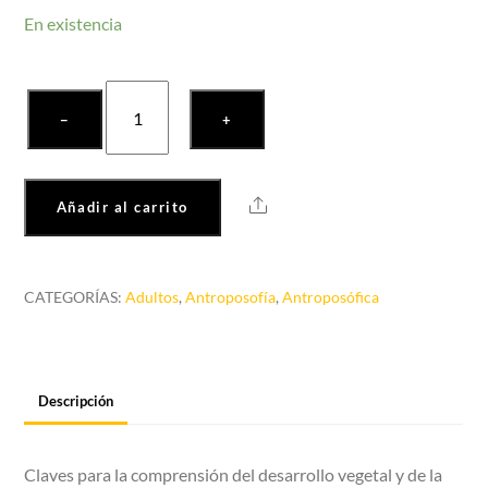
En existencia
Metamorfosis
−
+
cantidad
Share
Añadir al carrito
CATEGORÍAS:
Adultos
,
Antroposofía
,
Antroposófica
Descripción
Claves para la comprensión del desarrollo vegetal y de la