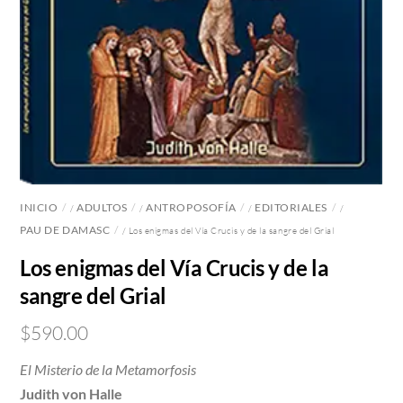
INICIO
ADULTOS
ANTROPOSOFÍA
EDITORIALES
/
/
/
/
PAU DE DAMASC
/ Los enigmas del Vía Crucis y de la sangre del Grial
Los enigmas del Vía Crucis y de la
sangre del Grial
$
590.00
El Misterio de la Metamorfosis
Judith von Halle