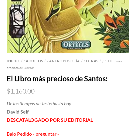
INICIO
ADULTOS
ANTROPOSOFÍA
OTRAS
/
/
/
/ El LIbro más
precioso de Santos:
El LIbro más precioso de Santos:
$
1,160.00
De los tiempos de Jesús hasta hoy.
David Self
DESCATALOGADO POR SU EDITORIAL
Bajo Pedido - preguntar -