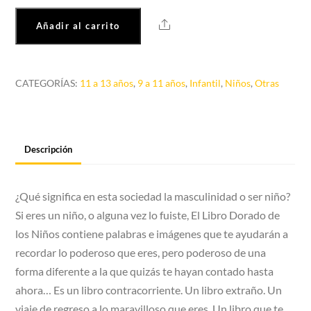
de
Share
Añadir al carrito
los
Niños
cantidad
CATEGORÍAS:
11 a 13 años
,
9 a 11 años
,
Infantil
,
Niños
,
Otras
Descripción
¿Qué significa en esta sociedad la masculinidad o ser niño?
Si eres un niño, o alguna vez lo fuiste, El Libro Dorado de
los Niños contiene palabras e imágenes que te ayudarán a
recordar lo poderoso que eres, pero poderoso de una
forma diferente a la que quizás te hayan contado hasta
ahora… Es un libro contracorriente. Un libro extraño. Un
viaje de regreso a lo maravilloso que eres. Un libro que te