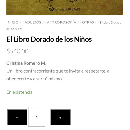
INICIO
ADULTOS
ANTROPOSOFÍA
OTRAS
/
/
/
/ El Libro Dorado
de los Niños
El Libro Dorado de los Niños
$
540.00
Cristina Romero M.
Un libro contracorriente que te invita a respetarte, a
obedecerte y a ser tú mismo.
En existencia
El
−
+
Libro
Dorado