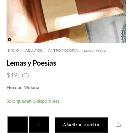
INICIO
ADULTOS
ANTROPOSOFÍA
/
/
/ Lemas y Poesias
Lemas y Poesias
$
495.00
Hernan Melana
Solo quedan 1 disponibles
Lemas
Share
−
+
Añadir al carrito
y