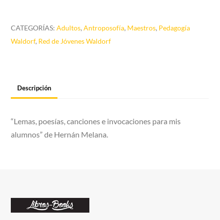
Poesias
cantidad
CATEGORÍAS:
Adultos
,
Antroposofía
,
Maestros
,
Pedagogía
Waldorf
,
Red de Jóvenes Waldorf
Descripción
“Lemas, poesías, canciones e invocaciones para mis
alumnos” de Hernán Melana.