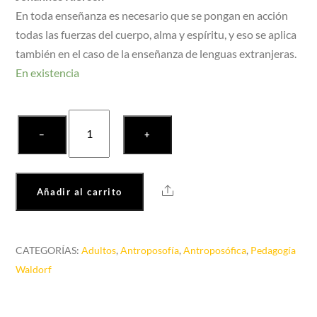
En toda enseñanza es necesario que se pongan en acción
todas las fuerzas del cuerpo, alma y espíritu, y eso se aplica
también en el caso de la enseñanza de lenguas extranjeras.
En existencia
Las
−
+
lenguas
extranjeras
en
Share
Añadir al carrito
la
Escuela
Waldorf
CATEGORÍAS:
Adultos
,
Antroposofía
,
Antroposófica
,
Pedagogía
cantidad
Waldorf