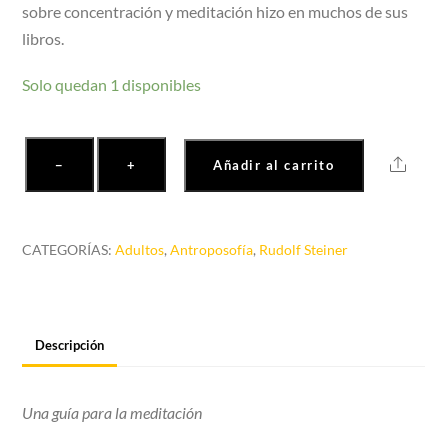
sobre concentración y meditación hizo en muchos de sus
libros.
Solo quedan 1 disponibles
La
Share
−
+
Añadir al carrito
luz
del
"yo"
CATEGORÍAS:
Adultos
,
Antroposofía
,
Rudolf Steiner
cantidad
Descripción
Una guía para la meditación