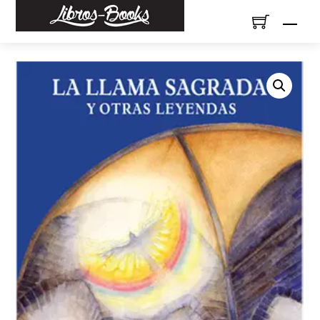
Skip
Men
to
content